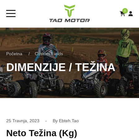
0
Početna
Custom Fields
DIMENZIJE / TEŽINA
25 Travnja, 2023
By
Ebteh.tao
Neto Težina (kg)