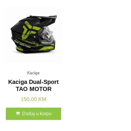
Ovaj
Kacige
proizvod
Kaciga Dual-Sport
ima
TAO MOTOR
više
varijanti.
150,00
KM
Opcije
Dodaj u korpu
se
mogu
Ovaj
odabrati