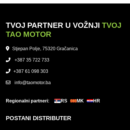
proizvod
na
ima
stranici
više
proizvoda
TVOJ PARTNER U VOŽNJI
TVOJ
varijanti.
Opcije
TAO MOTOR
se
mogu
Stjepan Polje, 75320 Gračanica
odabrati
+387 35 722 733
na
stranici
+387 61 098 303
proizvoda
info@taomotor.ba
Regionalni partneri:
RS
MK
HR
POSTANI DISTRIBUTER