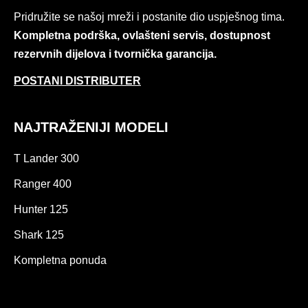
Pridružite se našoj mreži i postanite dio uspješnog tima.
Kompletna podrška, ovlašteni servis, dostupnost
rezervnih dijelova i tvornička garancija.
POSTANI DISTRIBUTER
NAJTRAŽENIJI MODELI
T Lander 300
Ranger 400
Hunter 125
Shark 125
Kompletna ponuda