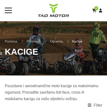
0
Početna
Proizvodi
Oprema
Kacige
KACIGE
Pouzdane i aerodinamične moto kacige za maksimalnu
sigurnost. Pronađite savršenu full-face, cross ili
modularnu kacigu za vašu sljedeću vožnju.
Filter