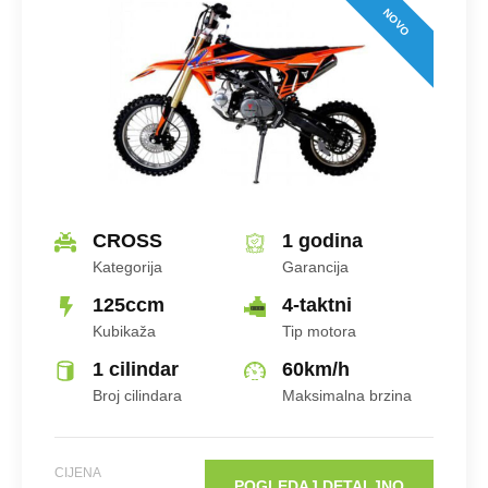
Tip Motora
NOVO
Hlađenje
CROSS
1 godina
Kategorija
Garancija
Broj Cilindara
125ccm
4-taktni
Kubikaža
Tip motora
1 cilindar
60
km/h
Broj cilindara
Maksimalna brzina
CIJENA
KM
CIJENA
POGLEDAJ DETALJNO