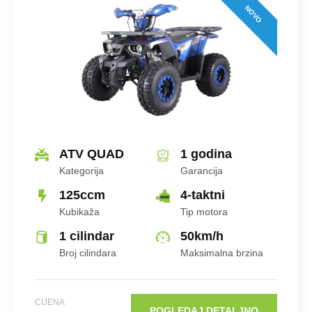
Tip Motora
NOVO
Hlađenje
ATV QUAD
1 godina
Kategorija
Garancija
Broj Cilindara
125ccm
4-taktni
Kubikaža
Tip motora
1 cilindar
50
km/h
Broj cilindara
Maksimalna brzina
CIJENA
KM
CIJENA
POGLEDAJ DETALJNO