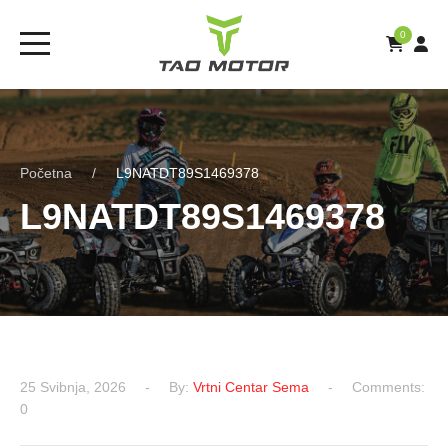
0
Početna
L9NATDT89S1469378
L9NATDT89S1469378
25 Svibnja, 2026
By:
Vrtni Centar Sema
Comments:
0