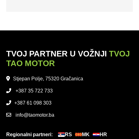
TVOJ PARTNER U VOŽNJI
TVOJ
TAO MOTOR
Stjepan Polje, 75320 Gračanica
+387 35 722 733
+387 61 098 303
info@taomotor.ba
Regionalni partneri:
RS
MK
HR