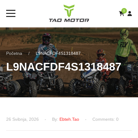
0
Početna
L9NACFDF4S1318487
L9NACFDF4S1318487
26 Svibnja, 2026
By:
Ebteh.tao
Comments: 0