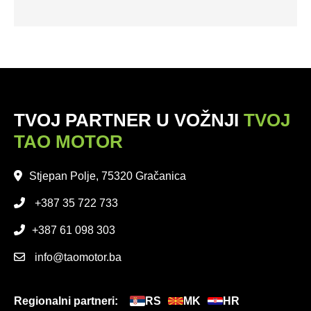
TVOJ PARTNER U VOŽNJI
TVOJ
TAO MOTOR
Stjepan Polje, 75320 Gračanica
+387 35 722 733
+387 61 098 303
info@taomotor.ba
Regionalni partneri:
RS
MK
HR