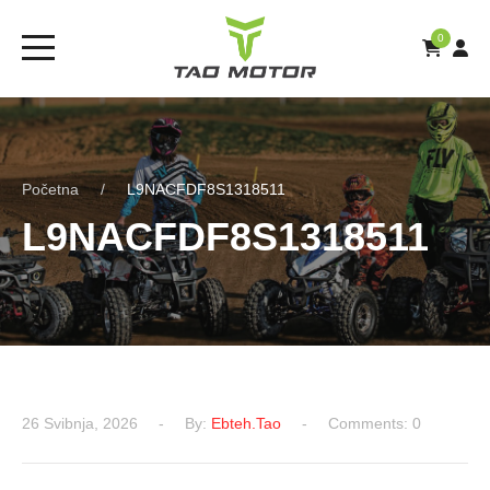
0
Početna
L9NACFDF8S1318511
L9NACFDF8S1318511
26 Svibnja, 2026
By:
Ebteh.tao
Comments: 0