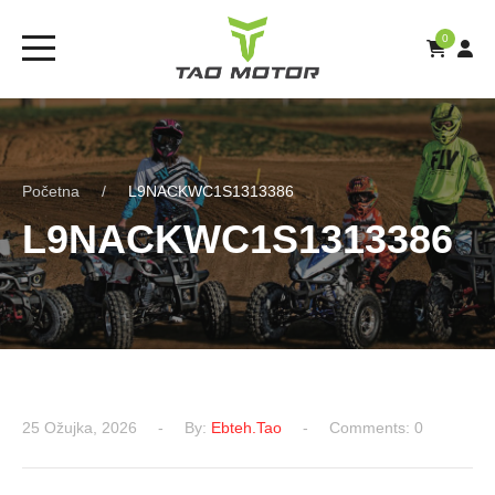
0
Početna
L9NACKWC1S1313386
L9NACKWC1S1313386
25 Ožujka, 2026
By:
Ebteh.tao
Comments: 0