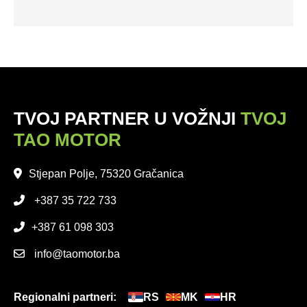
TVOJ PARTNER U VOŽNJI
TVOJ
TAO MOTOR
Stjepan Polje, 75320 Gračanica
+387 35 722 733
+387 61 098 303
info@taomotor.ba
Regionalni partneri:
RS
MK
HR