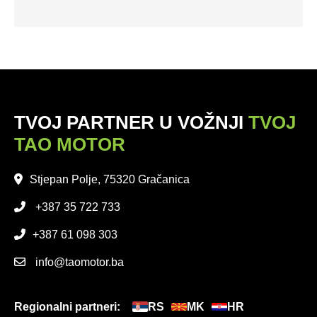
TVOJ PARTNER U VOŽNJI
TVOJ
TAO MOTOR
Stjepan Polje, 75320 Gračanica
+387 35 722 733
+387 61 098 303
info@taomotor.ba
Regionalni partneri:
RS
MK
HR