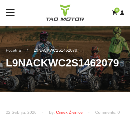
0
Početna
L9NACKWC2S1462079
L9NACKWC2S1462079
22 Svibnja, 2026
By:
Cimex Živinice
Comments: 0