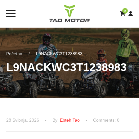
0
Početna
L9NACKWC3T1238983
L9NACKWC3T1238983
28 Svibnja, 2026
By:
Ebteh.tao
Comments: 0