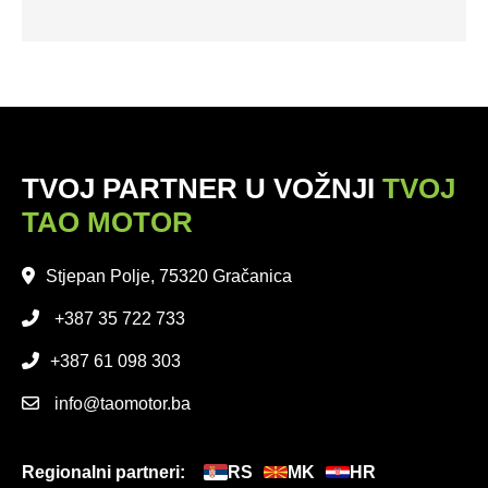
TVOJ PARTNER U VOŽNJI
TVOJ
TAO MOTOR
Stjepan Polje, 75320 Gračanica
+387 35 722 733
+387 61 098 303
info@taomotor.ba
Regionalni partneri:
RS
MK
HR