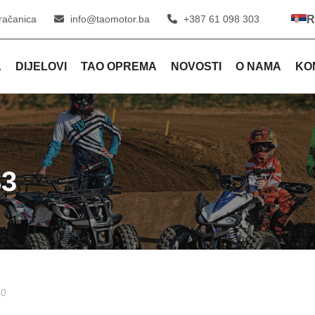
račanica
info@taomotor.ba
+387 61 098 303
R
A
DIJELOVI
TAO OPREMA
NOVOSTI
O NAMA
KO
3
 0