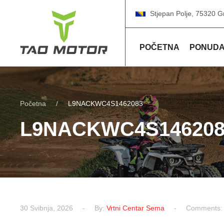
Stjepan Polje, 75320 G
POČETNA
PONUD
Početna
L9NACKWC4S1462083
L9NACKWC4S146208
30 Svibnja, 2026
By:
Vrtni Centar Sema
Comments: