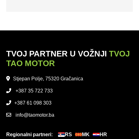
TVOJ PARTNER U VOŽNJI
TVOJ
TAO MOTOR
Stjepan Polje, 75320 Gračanica
+387 35 722 733
+387 61 098 303
info@taomotor.ba
Regionalni partneri:
RS
MK
HR