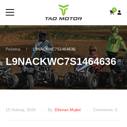
0
Početna
L9NACKWC7S1464636
L9NACKWC7S1464636
15 Svibnja, 2026
By:
Dženan Mujkić
Comments: 0