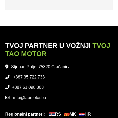
TVOJ PARTNER U VOŽNJI
TVOJ
TAO MOTOR
Stjepan Polje, 75320 Gračanica
+387 35 722 733
+387 61 098 303
info@taomotor.ba
Regionalni partneri:
RS
MK
HR