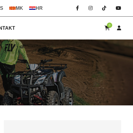
S
MK
HR
0
NTAKT