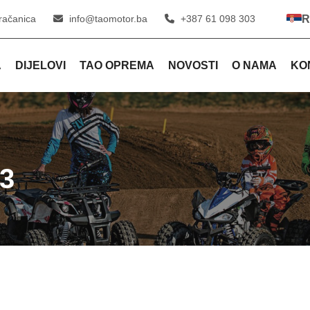
račanica
info@taomotor.ba
+387 61 098 303
R
A
DIJELOVI
TAO OPREMA
NOVOSTI
O NAMA
KO
3