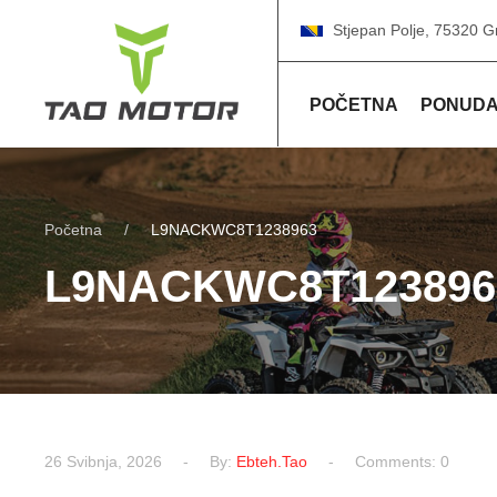
Stjepan Polje, 75320 G
POČETNA
PONUD
Početna
L9NACKWC8T1238963
L9NACKWC8T123896
26 Svibnja, 2026
By:
Ebteh.tao
Comments: 0