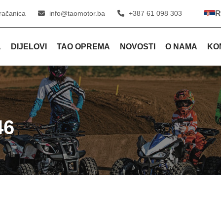
račanica
info@taomotor.ba
+387 61 098 303
R
A
DIJELOVI
TAO OPREMA
NOVOSTI
O NAMA
KO
46