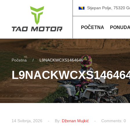
Stjepan Polje, 75320 G
POČETNA
PONUD
Početna
L9NACKWCXS1464646
L9NACKWCXS14646
14 Svibnja, 2026
By:
Dženan Mujkić
Comments: 0