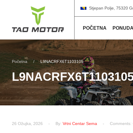
Stjepan Polje, 75320 G
POČETNA
PONUD
Početna
L9NACRFX6T1103105
L9NACRFX6T110310
26 Ožujka, 2026
By:
Vrtni Centar Sema
Comments: 