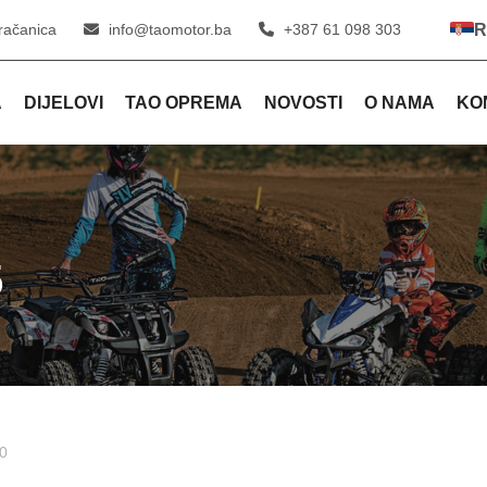
račanica
info@taomotor.ba
+387 61 098 303
R
A
DIJELOVI
TAO OPREMA
NOVOSTI
O NAMA
KO
5
0