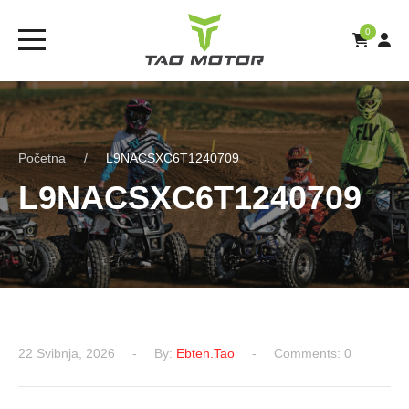
0
Početna
L9NACSXC6T1240709
L9NACSXC6T1240709
22 Svibnja, 2026
By:
Ebteh.tao
Comments: 0