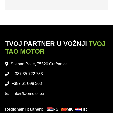
TVOJ PARTNER U VOŽNJI
TVOJ
TAO MOTOR
Stjepan Polje, 75320 Gračanica
+387 35 722 733
+387 61 098 303
info@taomotor.ba
Regionalni partneri:
RS
MK
HR