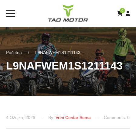
0
Početna
L9NAFWEM1S1211143
L9NAFWEM1S1211143
4 Ožujka, 2026
By:
Vrtni Centar Sema
Comments: 0