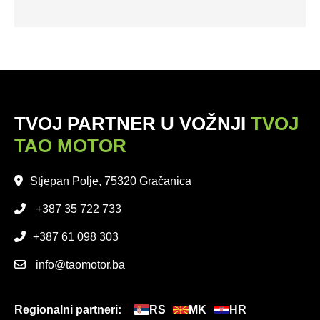
TVOJ PARTNER U VOŽNJI
TVOJ
TAO MOTOR
Stjepan Polje, 75320 Gračanica
+387 35 722 733
+387 61 098 303
info@taomotor.ba
Regionalni partneri:
RS
MK
HR