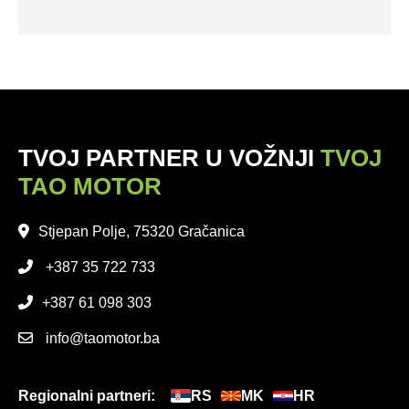
TVOJ PARTNER U VOŽNJI
TVOJ
TAO MOTOR
Stjepan Polje, 75320 Gračanica
+387 35 722 733
+387 61 098 303
info@taomotor.ba
Regionalni partneri:
RS
MK
HR