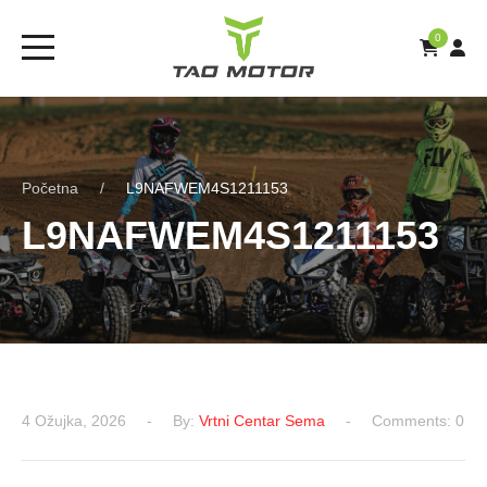
0
Početna
L9NAFWEM4S1211153
L9NAFWEM4S1211153
4 Ožujka, 2026
By:
Vrtni Centar Sema
Comments: 0