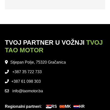
TVOJ PARTNER U VOŽNJI
TVOJ
TAO MOTOR
Stjepan Polje, 75320 Gračanica
+387 35 722 733
+387 61 098 303
info@taomotor.ba
Regionalni partneri:
RS
MK
HR