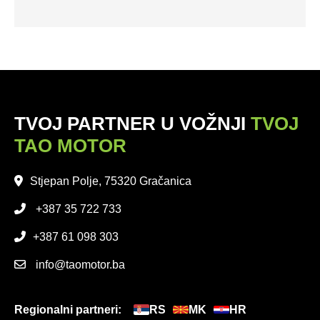
TVOJ PARTNER U VOŽNJI
TVOJ
TAO MOTOR
Stjepan Polje, 75320 Gračanica
+387 35 722 733
+387 61 098 303
info@taomotor.ba
Regionalni partneri:
RS
MK
HR