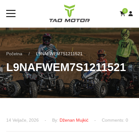
0
Početna
L9NAFWEM7S1211521
L9NAFWEM7S1211521
14 Veljače, 2026
By:
Dženan Mujkić
Comments: 0