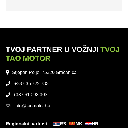
TVOJ PARTNER U VOŽNJI
TVOJ
TAO MOTOR
Stjepan Polje, 75320 Gračanica
+387 35 722 733
+387 61 098 303
info@taomotor.ba
Regionalni partneri:
RS
MK
HR