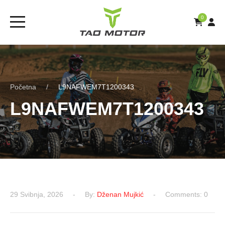
0
Početna
L9NAFWEM7T1200343
L9NAFWEM7T1200343
29 Svibnja, 2026
By:
Dženan Mujkić
Comments: 0