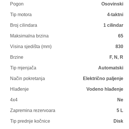
Pogon
Osovinski
Tip motora
4-taktni
Broj cilindara
1 cilindar
Maksimalna brzina
65
Visina sjedišta (mm)
830
Brzine
F, N, R
Tip mjenjača
Automatski
Način pokretanja
Električno paljenje
Hlađenje
Vodeno hlađenje
4x4
Ne
Zapremina rezervoara
5 L
Tip prednje kočnice
Disk