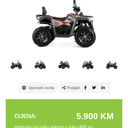
Podijeli
Uporedi vozila
5.900 KM
CIJENA:
Isporuka na vašu adresu u roku 48h sa