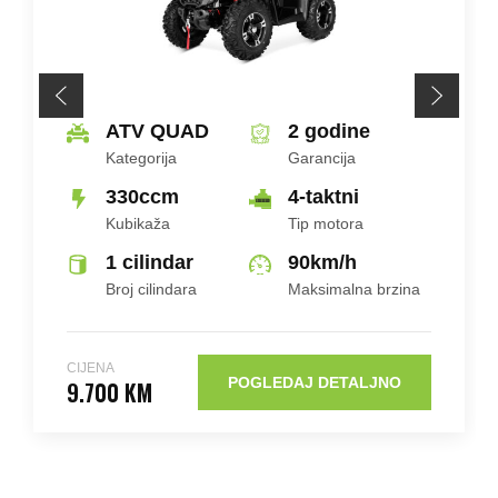
ATV QUAD
2 godine
Kategorija
Garancija
330ccm
4-taktni
Kubikaža
Tip motora
1 cilindar
90
km/h
Broj cilindara
Maksimalna brzina
CIJENA
POGLEDAJ DETALJNO
9.700 KM