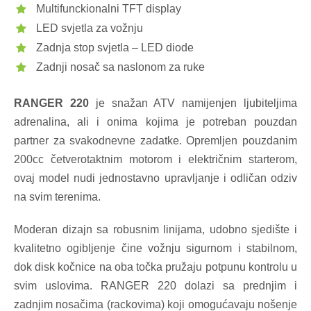
Multifunckionalni TFT display
LED svjetla za vožnju
Zadnja stop svjetla – LED diode
Zadnji nosač sa naslonom za ruke
RANGER 220
je snažan ATV namijenjen ljubiteljima
adrenalina, ali i onima kojima je potreban pouzdan
partner za svakodnevne zadatke. Opremljen pouzdanim
200cc četverotaktnim motorom i električnim starterom,
ovaj model nudi jednostavno upravljanje i odličan odziv
na svim terenima.
Moderan dizajn sa robusnim linijama, udobno sjedište i
kvalitetno ogibljenje čine vožnju sigurnom i stabilnom,
dok disk kočnice na oba točka pružaju potpunu kontrolu u
svim uslovima. RANGER 220 dolazi sa prednjim i
zadnjim nosačima (rackovima) koji omogućavaju nošenje