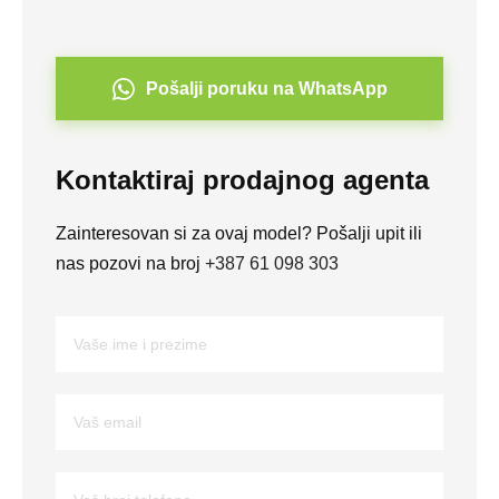
Pošalji poruku na WhatsApp
Kontaktiraj prodajnog agenta
Zainteresovan si za ovaj model? Pošalji upit ili
nas pozovi na broj
+387 61 098 303
V
a
š
e
V
i
a
m
š
e
e
i
V
m
p