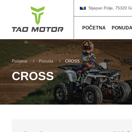
Stjepan Polje, 75320 G
POČETNA
PONUD
Početna
Ponuda
CROSS
CROSS