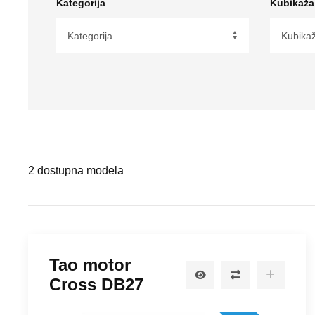
Kategorija
Kubikaža
Tip Motora
Hlađenje
2
dostupna modela
Tao motor
Cross DB27