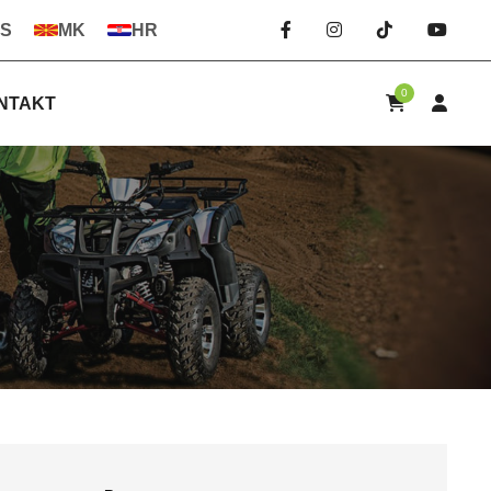
S
MK
HR
0
NTAKT