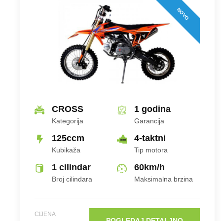
NOVO
CROSS
1 godina
Kategorija
Garancija
125ccm
4-taktni
Kubikaža
Tip motora
1 cilindar
60
km/h
Broj cilindara
Maksimalna brzina
CIJENA
POGLEDAJ DETALJNO