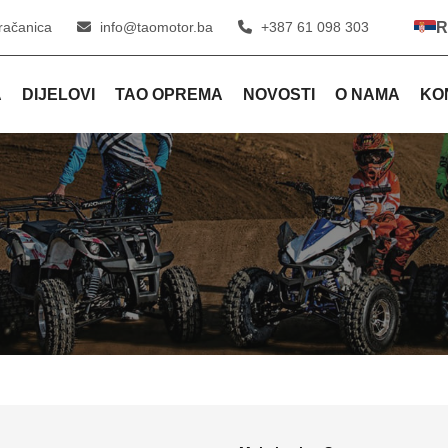
račanica
info@taomotor.ba
+387 61 098 303
R
A
DIJELOVI
TAO OPREMA
NOVOSTI
O NAMA
KO