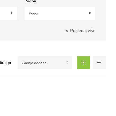
Pogon
Pogledaj više
CIJENA
KM
tiraj po