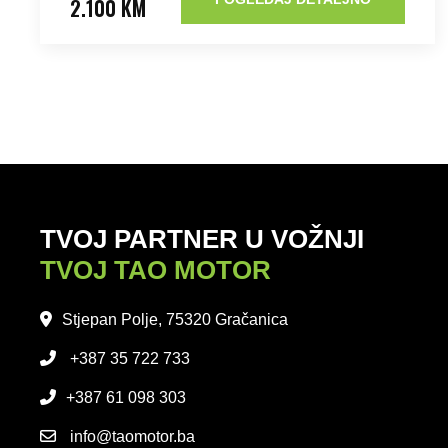
2.100 KM
TVOJ PARTNER U VOŽNJI
TVOJ TAO MOTOR
Stjepan Polje, 75320 Gračanica
+387 35 722 733
+387 61 098 303
info@taomotor.ba