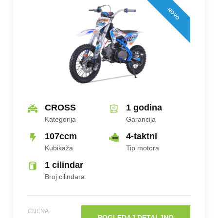
NOVO
CROSS
1 godina
Kategorija
Garancija
107ccm
4-taktni
Kubikaža
Tip motora
1 cilindar
Broj cilindara
CIJENA
POGLEDAJ DETALJNO