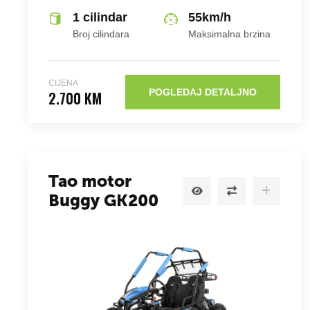
1 cilindar
55
km/h
Broj cilindara
Maksimalna brzina
CIJENA
POGLEDAJ DETALJNO
2.700 KM
Tao motor
Buggy GK200