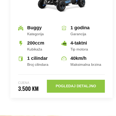
Buggy
1 godina
Kategorija
Garancija
200ccm
4-taktni
Kubikaža
Tip motora
1 cilindar
40
km/h
Broj cilindara
Maksimalna brzina
CIJENA
POGLEDAJ DETALJNO
3.500 KM