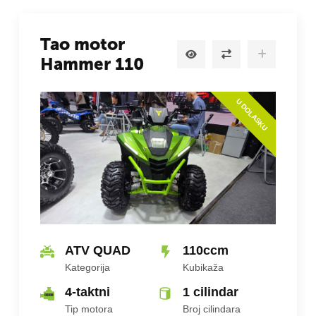
Tao motor
Hammer 110
U DOLASKU
ATV QUAD
110ccm
Kategorija
Kubikaža
4-taktni
1 cilindar
Tip motora
Broj cilindara