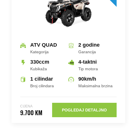
ATV QUAD
2 godine
Kategorija
Garancija
330ccm
4-taktni
Kubikaža
Tip motora
1 cilindar
90
km/h
Broj cilindara
Maksimalna brzina
CIJENA
POGLEDAJ DETALJNO
9.700 KM