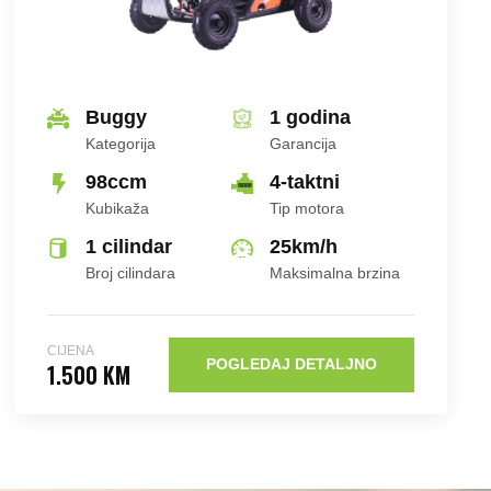
Buggy
1 godina
Kategorija
Garancija
98ccm
4-taktni
Kubikaža
Tip motora
1 cilindar
25
km/h
Broj cilindara
Maksimalna brzina
CIJENA
POGLEDAJ DETALJNO
1.500 KM