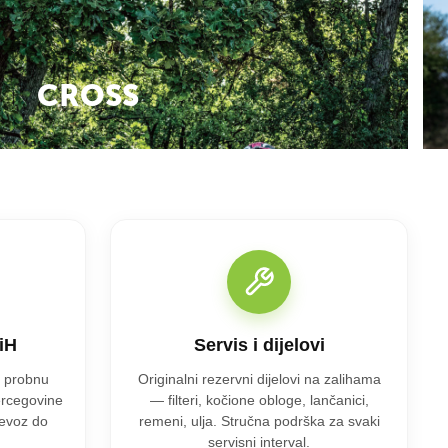
CROSS
iH
Servis i dijelovi
i probnu
Originalni rezervni dijelovi na zalihama
ercegovine
— filteri, kočione obloge, lančanici,
evoz do
remeni, ulja. Stručna podrška za svaki
servisni interval.