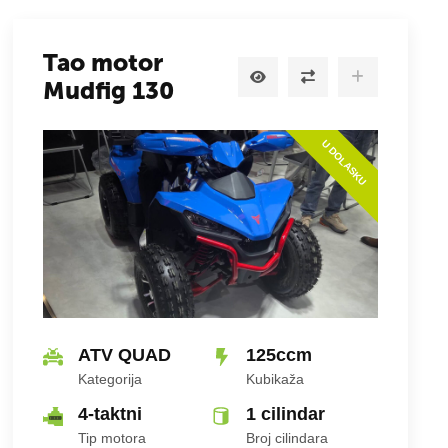
Tao motor
Mudfig 130
U DOLASKU
ATV QUAD
125ccm
Kategorija
Kubikaža
4-taktni
1 cilindar
Tip motora
Broj cilindara