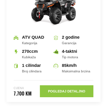
ATV QUAD
2 godine
Kategorija
Garancija
270ccm
4-taktni
Kubikaža
Tip motora
1 cilindar
85
km/h
Broj cilindara
Maksimalna brzina
CIJENA
POGLEDAJ DETALJNO
7.700 KM