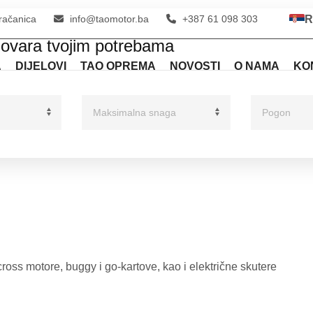
račanica
info@taomotor.ba
+387 61 098 303
R
dgovara tvojim potrebama
A
DIJELOVI
TAO OPREMA
NOVOSTI
O NAMA
KO
ss motore, buggy i go-kartove, kao i električne skutere