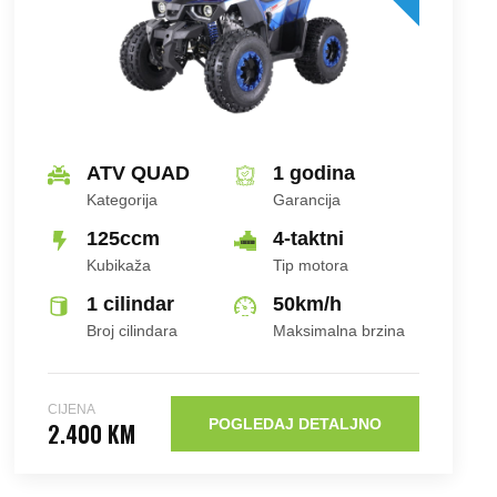
ATV QUAD
1 godina
Kategorija
Garancija
125ccm
4-taktni
Kubikaža
Tip motora
1 cilindar
50
km/h
Broj cilindara
Maksimalna brzina
CIJENA
POGLEDAJ DETALJNO
2.400 KM