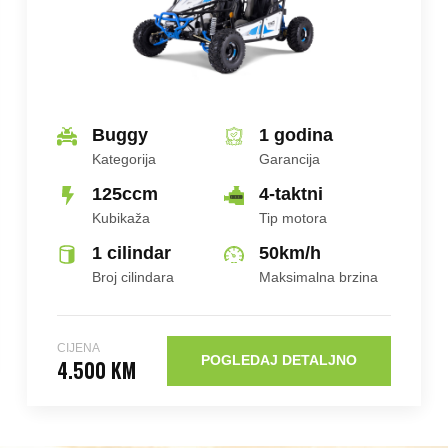
Buggy
1 godina
Kategorija
Garancija
125ccm
4-taktni
Kubikaža
Tip motora
1 cilindar
50
km/h
Broj cilindara
Maksimalna brzina
CIJENA
POGLEDAJ DETALJNO
4.500 KM