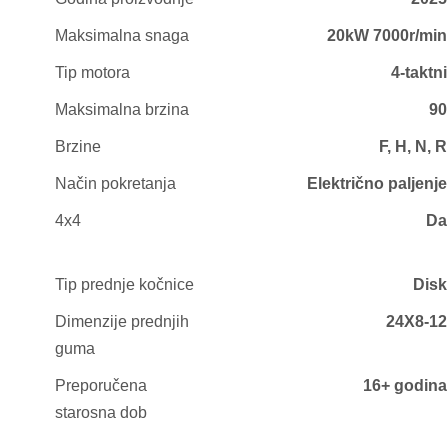
Maksimalna snaga
20kW 7000r/min
Tip motora
4-taktni
Maksimalna brzina
90
Brzine
F, H, N, R
Način pokretanja
Električno paljenje
4x4
Da
Tip prednje kočnice
Disk
Dimenzije prednjih
24X8-12
guma
Preporučena
16+ godina
starosna dob