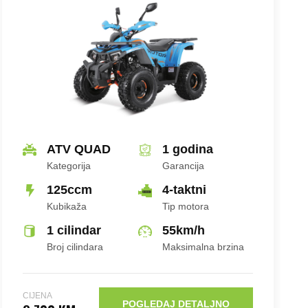
ATV QUAD
1 godina
Kategorija
Garancija
125ccm
4-taktni
Kubikaža
Tip motora
1 cilindar
55
km/h
Broj cilindara
Maksimalna brzina
CIJENA
POGLEDAJ DETALJNO