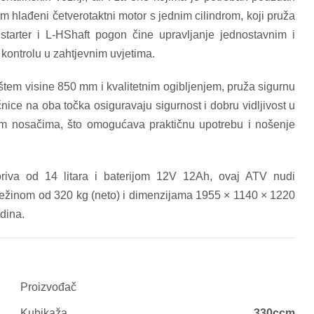
hlađeni četverotaktni motor s jednim cilindrom, koji pruža
 starter i L-HShaft pogon čine upravljanje jednostavnim i
ontrolu u zahtjevnim uvjetima.
štem visine 850 mm i kvalitetnim ogibljenjem, pruža sigurnu
čnice na oba točka osiguravaju sigurnost i dobru vidljivost u
m nosačima, što omogućava praktičnu upotrebu i nošenje
va od 14 litara i baterijom 12V 12Ah, ovaj ATV nudi
težinom od 320 kg (neto) i dimenzijama 1955 × 1140 × 1220
dina.
Proizvođač
Kubikaža
330ccm