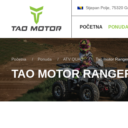
Stjepan Polje, 75320 G
POČETNA
PONUD
Početna
Ponuda
ATV QUAD
Tao motor Range
TAO MOTOR RANGER