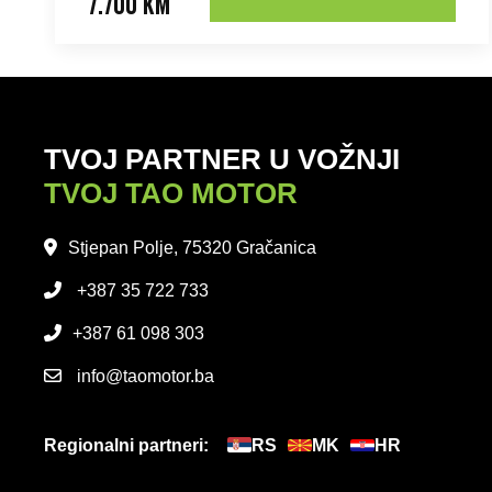
7.700 KM
TVOJ PARTNER U VOŽNJI
TVOJ TAO MOTOR
Stjepan Polje, 75320 Gračanica
+387 35 722 733
+387 61 098 303
info@taomotor.ba
Regionalni partneri:
RS
MK
HR