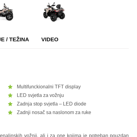
E / TEŽINA
VIDEO
Multifunckionalni TFT display
LED svjetla za vožnju
Zadnja stop svjetla – LED diode
Zadnji nosač sa naslonom za ruke
nalinskih vožnji, ali i za one kojima je potreban pouzdan