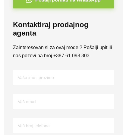
Kontaktiraj prodajnog
agenta
Zainteresovan si za ovaj model? Pošalji upit ili
nas pozovi na broj
+387 61 098 303
V
a
š
e
i
V
m
a
e
š
i
e
p
m
V
r
a
a
e
i
š