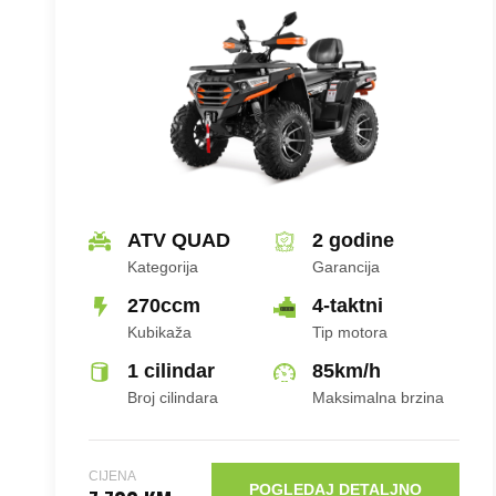
ATV QUAD
2 godine
Kategorija
Garancija
270ccm
4-taktni
Kubikaža
Tip motora
1 cilindar
85
km/h
Broj cilindara
Maksimalna brzina
CIJENA
POGLEDAJ DETALJNO