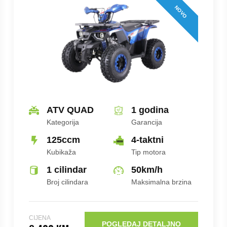
NOVO
ATV QUAD
1 godina
Kategorija
Garancija
125ccm
4-taktni
Kubikaža
Tip motora
1 cilindar
50
km/h
Broj cilindara
Maksimalna brzina
CIJENA
POGLEDAJ DETALJNO