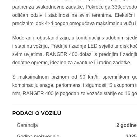
partner za svakodnevne zadatke. Pokreće ga 330cc vodom 
odličan odziv i stabilnost na svim terenima. Električni
preciznim, dok 4×4 pogon omogućava maksimalnu vuču i k
Moderan i robustan dizajn, u kombinaciji s udobnim sjedi
i stabilnu vožnju. Prednje i zadnje LED svjetlo te disk ko
svim uvjetima. RANGER 400 dolazi s prednjim i zadnji
dodatne opreme, idealno za avanture ili radne zadatke.
S maksimalnom brzinom od 90 km/h, spremnikom gori
kombinaciju snage, performansi i sigurnosti. S ukupnom 
mm, RANGER 400 je pogodan za vozače starije od 16 go
PODACI O VOZILU
Garancija
2 godine
Godina proizvodnje
2025