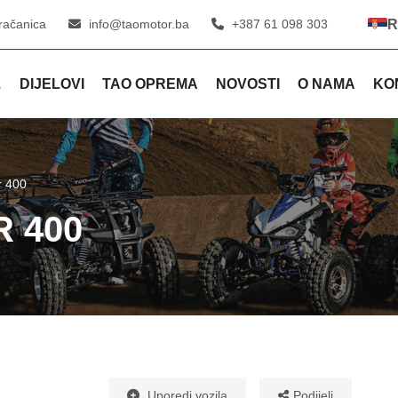
račanica
info@taomotor.ba
+387 61 098 303
R
A
DIJELOVI
TAO OPREMA
NOVOSTI
O NAMA
KO
r 400
 400
Podijeli
Uporedi vozila