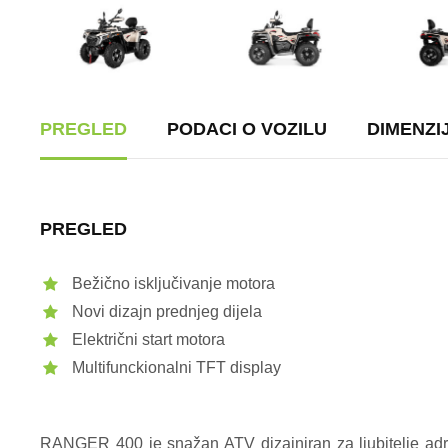
PREGLED
PODACI O VOZILU
DIMENZIJ
PREGLED
Bežično isključivanje motora
Novi dizajn prednjeg dijela
Električni start motora
Multifunckionalni TFT display
RANGER 400 je snažan ATV dizajniran za ljubitelje adre