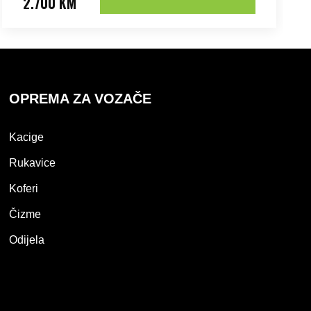
2.700 KM
OPREMA ZA VOZAČE
Kacige
Rukavice
Koferi
Čizme
Odijela