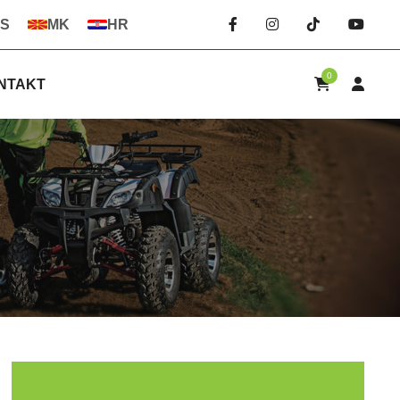
S
MK
HR
0
NTAKT