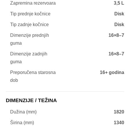
Zapremina rezervoara
3,5 L
Tip prednje kočnice
Disk
Tip zadnje kočnice
Disk
Dimenzije prednjih
16×8–7
guma
Dimenzije zadnjih
16×8–7
guma
Preporučena starosna
16+ godina
dob
DIMENZIJE / TEŽINA
Dužina (mm)
1820
Širina (mm)
1340