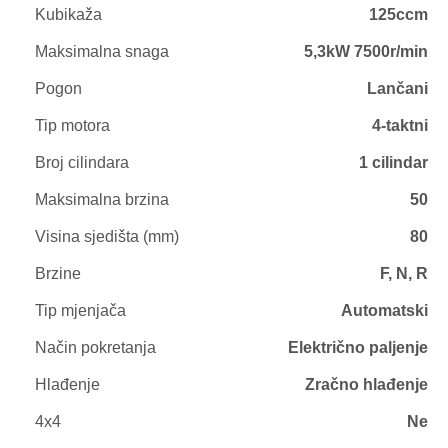
Kubikaža
125ccm
Maksimalna snaga
5,3kW 7500r/min
Pogon
Lančani
Tip motora
4-taktni
Broj cilindara
1 cilindar
Maksimalna brzina
50
Visina sjedišta (mm)
80
Brzine
F, N, R
Tip mjenjača
Automatski
Način pokretanja
Električno paljenje
Hlađenje
Zračno hlađenje
4x4
Ne