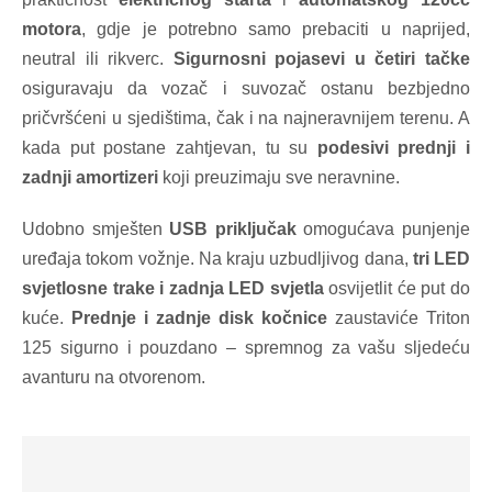
motora
, gdje je potrebno samo prebaciti u naprijed,
neutral ili rikverc.
Sigurnosni pojasevi u četiri tačke
osiguravaju da vozač i suvozač ostanu bezbjedno
pričvršćeni u sjedištima, čak i na najneravnijem terenu. A
kada put postane zahtjevan, tu su
podesivi prednji i
zadnji amortizeri
koji preuzimaju sve neravnine.
Udobno smješten
USB priključak
omogućava punjenje
uređaja tokom vožnje. Na kraju uzbudljivog dana,
tri LED
svjetlosne trake i zadnja LED svjetla
osvijetlit će put do
kuće.
Prednje i zadnje disk kočnice
zaustaviće Triton
125 sigurno i pouzdano – spremnog za vašu sljedeću
avanturu na otvorenom.