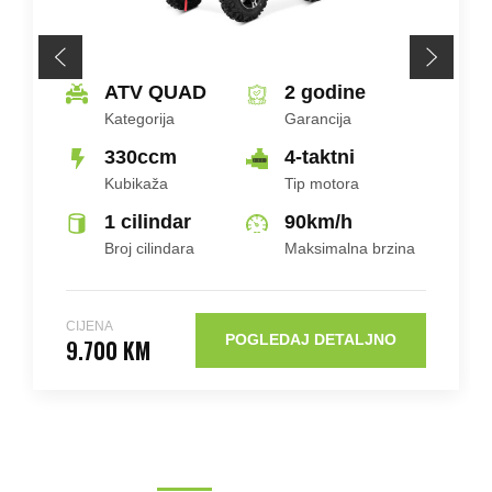
ATV QUAD
2 godine
Kategorija
Garancija
330ccm
4-taktni
Kubikaža
Tip motora
1 cilindar
90
km/h
Broj cilindara
Maksimalna brzina
CIJENA
POGLEDAJ DETALJNO
9.700 KM