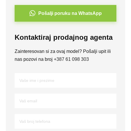
Pošalji poruku na WhatsApp
Kontaktiraj prodajnog agenta
Zainteresovan si za ovaj model? Pošalji upit ili
nas pozovi na broj
+387 61 098 303
V
a
š
e
V
i
a
m
š
e
e
i
V
m
p
a
a
r
š
i
e