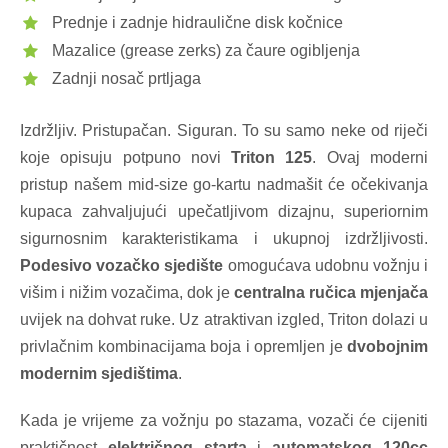
Prednje i zadnje hidraulične disk kočnice
Mazalice (grease zerks) za čaure ogibljenja
Zadnji nosač prtljaga
Izdržljiv. Pristupačan. Siguran. To su samo neke od riječi
koje opisuju potpuno novi
Triton 125
. Ovaj moderni
pristup našem mid-size go-kartu nadmašit će očekivanja
kupaca zahvaljujući upečatljivom dizajnu, superiornim
sigurnosnim karakteristikama i ukupnoj izdržljivosti.
Podesivo vozačko sjedište
omogućava udobnu vožnju i
višim i nižim vozačima, dok je
centralna ručica mjenjača
uvijek na dohvat ruke. Uz atraktivan izgled, Triton dolazi u
privlačnim kombinacijama boja i opremljen je
dvobojnim
modernim sjedištima
.
Kada je vrijeme za vožnju po stazama, vozači će cijeniti
praktičnost
električnog starta
i
automatskog 120cc