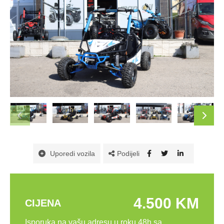
Podijeli
Uporedi vozila
4.500 KM
CIJENA
Isporuka na vašu adresu u roku 48h sa