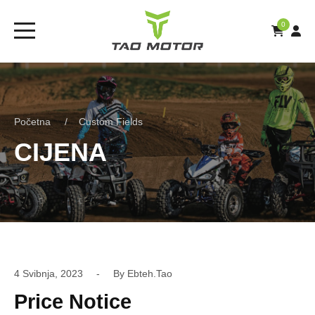
0
Početna
Custom Fields
CIJENA
4 Svibnja, 2023
By
Ebteh.tao
Price Notice