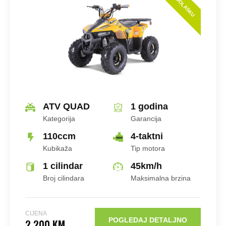
U DOLASKU
ATV QUAD
1 godina
Kategorija
Garancija
110ccm
4-taktni
Kubikaža
Tip motora
1 cilindar
45
km/h
Broj cilindara
Maksimalna brzina
CIJENA
POGLEDAJ DETALJNO
2.200 KM