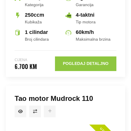
Kategorija
Garancija
250ccm
4-taktni
Kubikaža
Tip motora
1 cilindar
60
km/h
Broj cilindara
Maksimalna brzina
CIJENA
POGLEDAJ DETALJNO
6.700 KM
Tao motor Mudrock 110