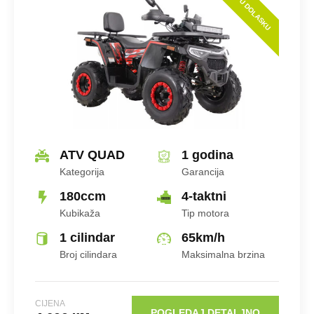
Tip Motora
U DOLASKU
Hlađenje
ATV QUAD
1 godina
Kategorija
Garancija
Broj Cilindara
180ccm
4-taktni
Kubikaža
Tip motora
1 cilindar
65
km/h
Broj cilindara
Maksimalna brzina
CIJENA
KM
CIJENA
POGLEDAJ DETALJNO