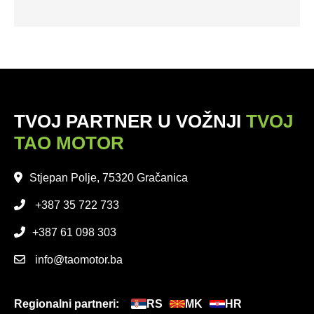
TVOJ PARTNER U VOŽNJI
TVOJ
TAO MOTOR
Stjepan Polje, 75320 Gračanica
+387 35 722 733
+387 61 098 303
info@taomotor.ba
Regionalni partneri:
RS
MK
HR