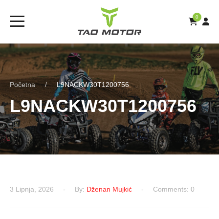
0
Početna
L9NACKW30T1200756
L9NACKW30T1200756
3 Lipnja, 2026
By:
Dženan Mujkić
Comments: 0