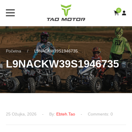
0
Početna
L9NACKW39S1946735
L9NACKW39S1946735
25 Ožujka, 2026
By:
Ebteh.tao
Comments: 0