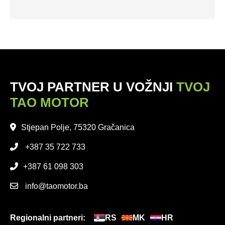
TVOJ PARTNER U VOŽNJI
TVOJ
TAO MOTOR
Stjepan Polje, 75320 Gračanica
+387 35 722 733
+387 61 098 303
info@taomotor.ba
Regionalni partneri:
RS
MK
HR