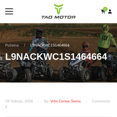
0
Početna
L9NACKWC1S1464664
L9NACKWC1S1464664
28 Svibnja, 2026
By:
Vrtni Centar Sema
Comments:
0