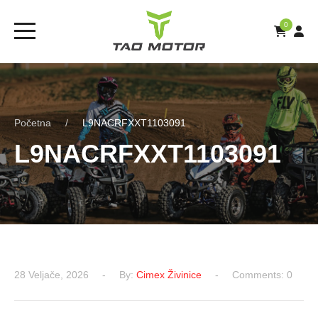
0
Početna
L9NACRFXXT1103091
L9NACRFXXT1103091
28 Veljače, 2026
By:
Cimex Živinice
Comments: 0