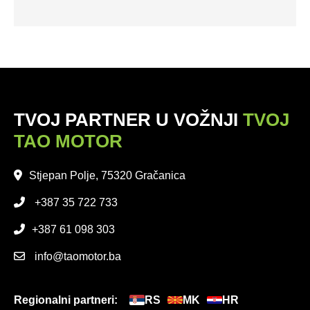
TVOJ PARTNER U VOŽNJI
TVOJ
TAO MOTOR
Stjepan Polje, 75320 Gračanica
+387 35 722 733
+387 61 098 303
info@taomotor.ba
Regionalni partneri:
RS
MK
HR