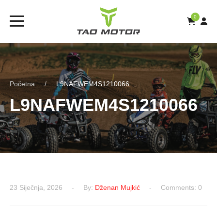
0
Početna
L9NAFWEM4S1210066
L9NAFWEM4S1210066
23 Siječnja, 2026
By:
Dženan Mujkić
Comments: 0