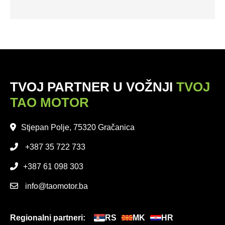
TVOJ PARTNER U VOŽNJI
TVOJ
TAO MOTOR
Stjepan Polje, 75320 Gračanica
+387 35 722 733
+387 61 098 303
info@taomotor.ba
Regionalni partneri:
RS
MK
HR