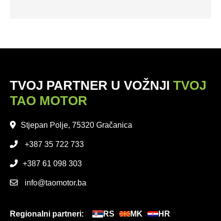
TVOJ PARTNER U VOŽNJI
TVOJ
TAO MOTOR
Stjepan Polje, 75320 Gračanica
+387 35 722 733
+387 61 098 303
info@taomotor.ba
Regionalni partneri:
RS
MK
HR