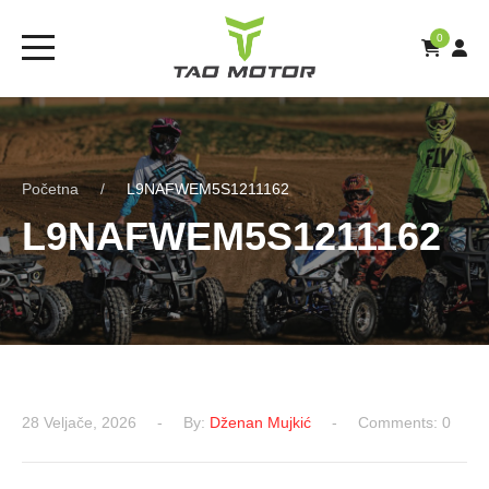
0
Početna
L9NAFWEM5S1211162
L9NAFWEM5S1211162
28 Veljače, 2026
By:
Dženan Mujkić
Comments: 0