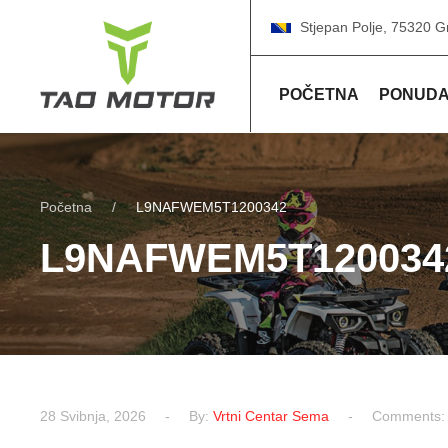
Stjepan Polje, 75320 G
POČETNA
PONUD
Početna
L9NAFWEM5T1200342
L9NAFWEM5T120034
28 Svibnja, 2026
By:
Vrtni Centar Sema
Comments: