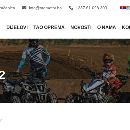
račanica
info@taomotor.ba
+387 61 098 303
R
A
DIJELOVI
TAO OPREMA
NOVOSTI
O NAMA
KO
2
 0