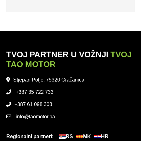
TVOJ PARTNER U VOŽNJI
TVOJ
TAO MOTOR
Stjepan Polje, 75320 Gračanica
+387 35 722 733
+387 61 098 303
info@taomotor.ba
Regionalni partneri:
RS
MK
HR