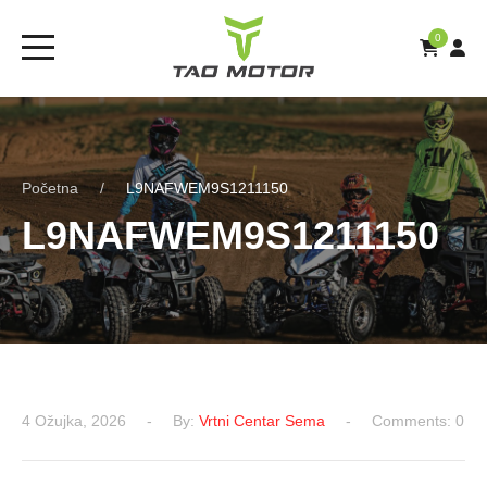
0
Početna
L9NAFWEM9S1211150
L9NAFWEM9S1211150
4 Ožujka, 2026
By:
Vrtni Centar Sema
Comments: 0