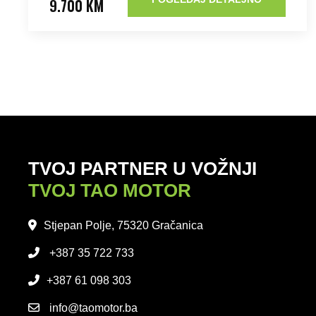
9.700 KM
TVOJ PARTNER U VOŽNJI
TVOJ TAO MOTOR
Stjepan Polje, 75320 Gračanica
+387 35 722 733
+387 61 098 303
info@taomotor.ba