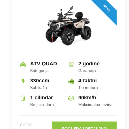
NOVO
ATV QUAD
2 godine
Kategorija
Garancija
330ccm
4-taktni
Kubikaža
Tip motora
1 cilindar
90
km/h
Broj cilindara
Maksimalna brzina
CIJENA
POGLEDAJ DETALJNO