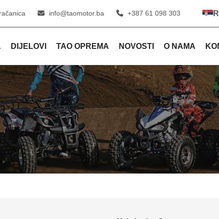
račanica
info@taomotor.ba
+387 61 098 303
R
A
DIJELOVI
TAO OPREMA
NOVOSTI
O NAMA
KO