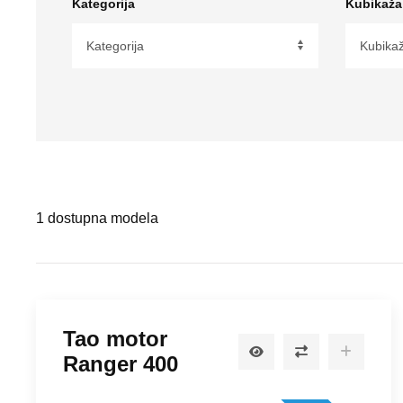
Kategorija
Kubikaža
Tip Motora
Hlađenje
1
dostupna modela
Tao motor
Ranger 400