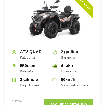
Tip Motora
U DOLASKU
Hlađenje
ATV QUAD
2 godine
Kategorija
Garancija
Broj Cilindara
550ccm
4-taktni
Kubikaža
Tip motora
2 cilindra
80
km/h
Broj cilindara
Maksimalna brzina
CIJENA
KM
CIJENA
POGLEDAJ DETALJNO