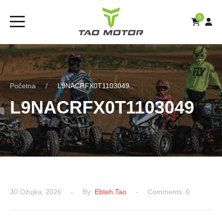
0
Početna
L9NACRFX0T1103049
L9NACRFX0T1103049
30 Ožujka, 2026
By:
Ebteh.tao
Comments: 0