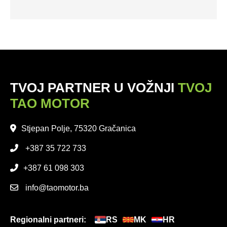
TVOJ PARTNER U VOŽNJI
TVOJ
TAO MOTOR
Stjepan Polje, 75320 Gračanica
+387 35 722 733
+387 61 098 303
info@taomotor.ba
Regionalni partneri:
RS
MK
HR