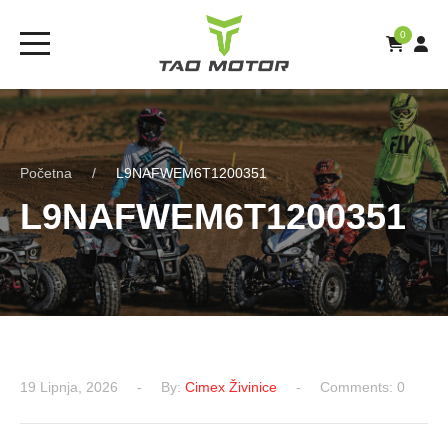
0
Početna
L9NAFWEM6T1200351
L9NAFWEM6T1200351
19 Lipnja, 2026
By:
Cimex Živinice
Comments: 0