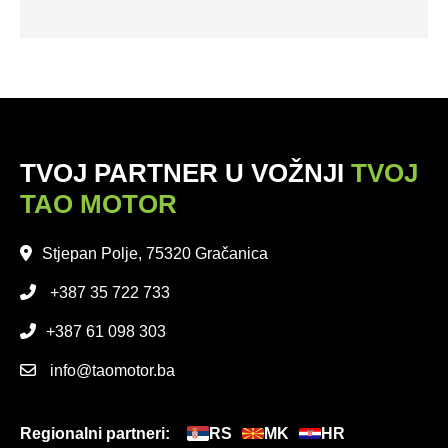
TVOJ PARTNER U VOŽNJI
TVOJ
TAO MOTOR
Stjepan Polje, 75320 Gračanica
+387 35 722 733
+387 61 098 303
info@taomotor.ba
Regionalni partneri:
RS
MK
HR